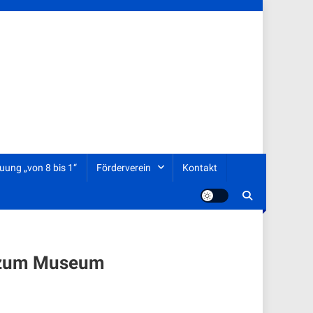
uung „von 8 bis 1“
Förderverein
Kontakt
d zum Museum