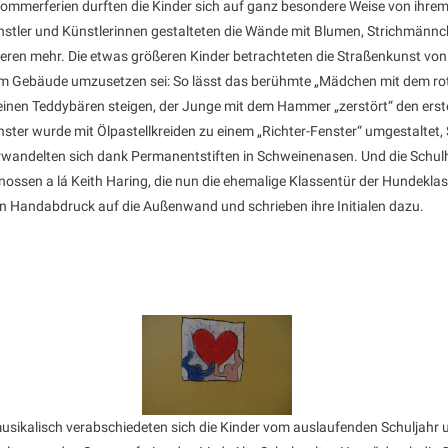
Sommerferien durften die Kinder sich auf ganz besondere Weise von ihre
ünstler und Künstlerinnen gestalteten die Wände mit Blumen, Strichmänn
ren mehr. Die etwas größeren Kinder betrachteten die Straßenkunst von
em Gebäude umzusetzen sei: So lässt das berühmte „Mädchen mit dem rote
 einen Teddybären steigen, der Junge mit dem Hammer „zerstört“ den erst
enster wurde mit Ölpastellkreiden zu einem „Richter-Fenster“ umgestaltet
rwandelten sich dank Permanentstiften in Schweinenasen. Und die Schulh
enossen a lá Keith Haring, die nun die ehemalige Klassentür der Hundekla
en Handabdruck auf die Außenwand und schrieben ihre Initialen dazu.
 musikalisch verabschiedeten sich die Kinder vom auslaufenden Schuljah