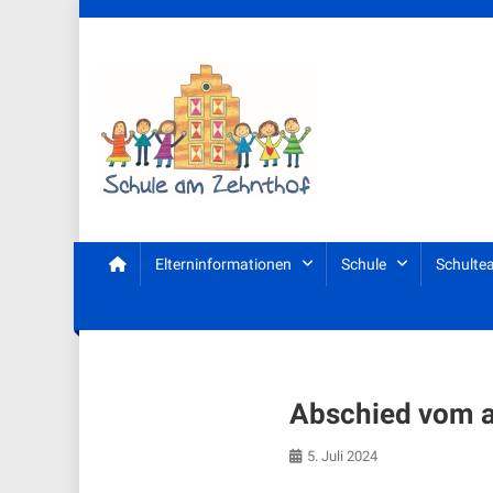
Skip
to
content
Schule am Zehnthof
Elterninformationen
Schule
Schulte
Abschied vom a
5. Juli 2024