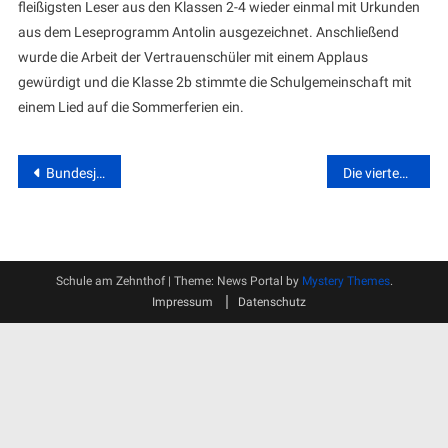
fleißigsten Leser aus den Klassen 2-4 wieder einmal mit Urkunden
aus dem Leseprogramm Antolin ausgezeichnet. Anschließend
wurde die Arbeit der Vertrauenschüler mit einem Applaus
gewürdigt und die Klasse 2b stimmte die Schulgemeinschaft mit
einem Lied auf die Sommerferien ein.
Beitragsnavigation
Bundesjugendspiele 2019
Die vierten Klassen werden zur Legende
Schule am Zehnthof
|
Theme: News Portal by
Mystery Themes
.
Impressum
Datenschutz