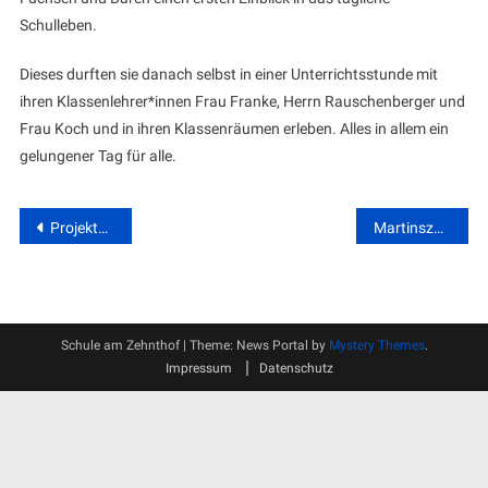
Schulleben.
Dieses durften sie danach selbst in einer Unterrichtsstunde mit
ihren Klassenlehrer*innen Frau Franke, Herrn Rauschenberger und
Frau Koch und in ihren Klassenräumen erleben. Alles in allem ein
gelungener Tag für alle.
Beitragsnavigation
Projektwoche 2022
Martinszug 2022
Schule am Zehnthof
|
Theme: News Portal by
Mystery Themes
.
Impressum
Datenschutz